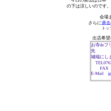
今日の富山は日本一
の下は涼しいのです
会場
さらに
過去
トッ
出店希望
お寺de
先
城端にし
TEL0763-
FAX 07
E-Mail
i