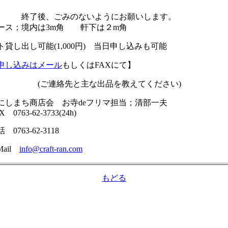
了後、ごみのないようにお願いします。
ース；境内は3m角 軒下は２m角
ト貸し出し可能(1,000円) 当日申し込みも可能
申し込みはメール
もしくはFAXにて】
ご連絡先と主な出品を教えてください)
にしまち商店会 お寺deフリマ担当；清部一夫
0763-62-3733(24h)
0763-62-3118
ail
info@craft-ran.com
もどる