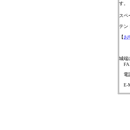
す。
終
スペ
テン
【
お
(
城端
FAX 
電話 
E-M