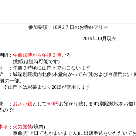
参加要項 10月2７日のお寺deフリマ
2019年10月現在
時間；
午前10時から午後３時
ごろ
撤収は随時可能です)
付 ；午前９時頃に山門下でおこないます。
所 ；城端別院境内北側(本堂向かって右側)および台所門(北・
庫裏の一部。
門下は彩菜まつり2019が使用します。
費 ；
おさい銭
として
500円
お預かり致します(別院敷地をお借
るので)
事項
；
火気厳禁
(境内)
(前々日でもかまいません)に出店申込をいただいてお