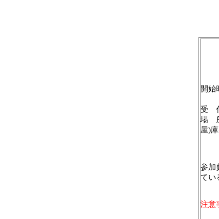
開始
(
受 
場 
屋)
※山
参加
てい
注意
事前