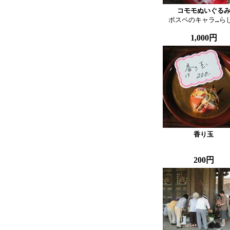
コモモぬいぐる

ポスペのキャラ…ら
1,000円
香り玉
200円