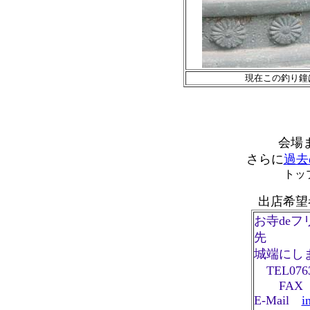
現在この釣り鐘
会場
さらに
過去
トッ
出店希望
お寺de
先
城端にし
TEL0763-
FAX 07
E-Mail
i