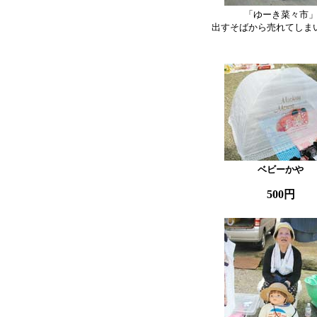
「ゆーき菜々市」
出すそばから売れてしまい
ベビーかや
500円