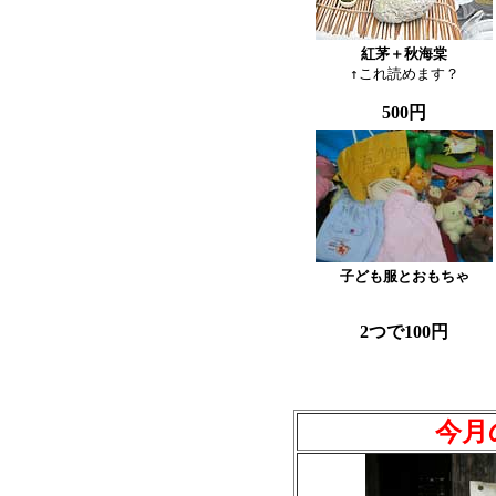
紅茅＋秋海棠

↑これ読めます？
500円
子ども服とおもちゃ
2つで100円
今月