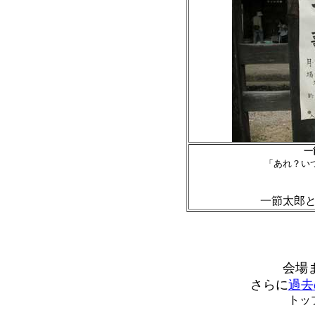
一

「あれ？い
　　　　
一節太郎
会場
さらに
過去
トッ