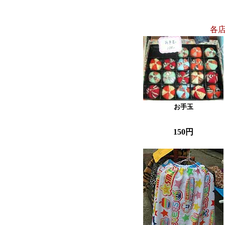
各
お手玉
150円