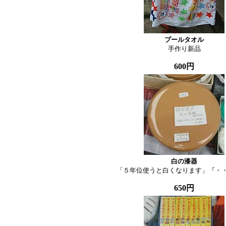
プールタオル

手作り新品
600円
白の漆器

「５年位使うと白くなります」『・
650円