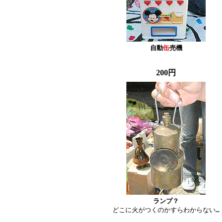
自動
缶
売機
200円
ランプ？

どこに火がつくのかすらわからない…