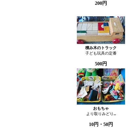
200円
積み木のトラック

子ども玩具の定番
500円
おもちゃ

より取りみどり…
10円・50円