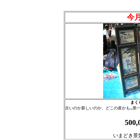
今
まく

古いのか新しいのか、どこの産かも…第
500
いまどき景