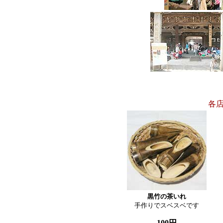
各
黒竹の茶いれ

手作りでスベスベです
100円