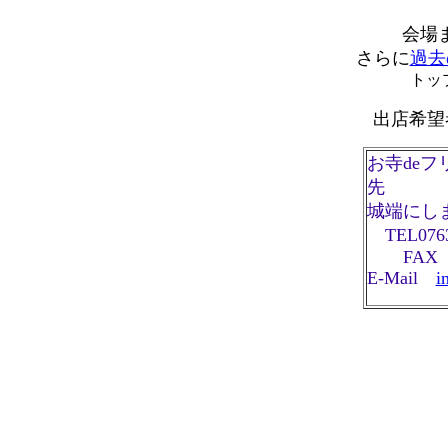
会場
さらに
過去
トッ
出店希望
お寺de
先
城端にし
TEL0763-
FAX 07
E-Mail
i