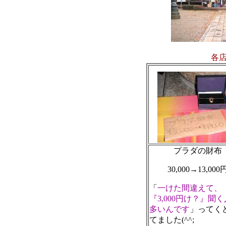
各
プラダの財布
30,000→13,000
「
一けた間違えて、
『3,000円け？』聞
多いんです
」ってく
てました(^^;