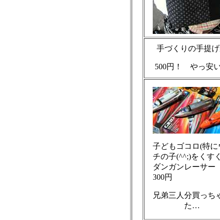
手づくりの手提げ
500円！ やっ安
子どもゴコロ(特に
チの子(^^;)をくす
ダンガンレーサ
300円
兄弟三人分買っち
た…