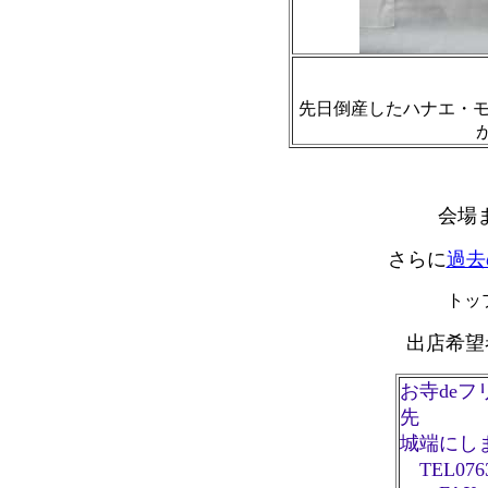
先日倒産したハナエ・
会場
さらに
過去
トッ
出店希望
お寺de
先
城端にし
TEL0763-