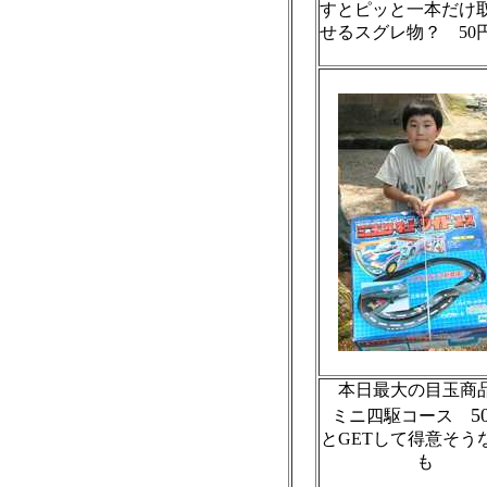
すとピッと一本だけ
せるスグレ物？ 50
本日最大の目玉商
5
ミニ四駆コース
とGETして得意そう
も