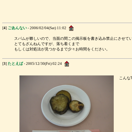
[
4
]
ごあんない
- 2006/02/04(Sat) 11:02
スパムが夥しいので、当面の間この掲示板を書き込み禁止にさせて
とてもざんねんですが、落ち着くまで
もしくは対処法が見つかるまで少々お時間をください。
[
3
]
たとえば
- 2005/12/30(Fri) 02:24
こんな